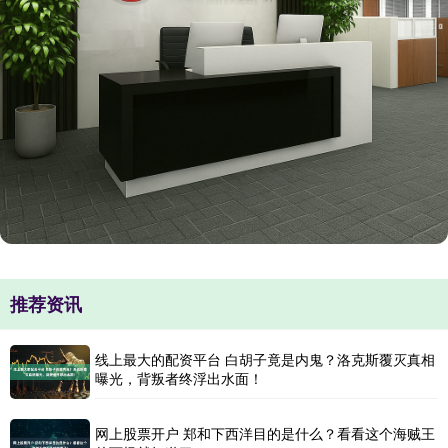
推荐资讯
线上最大的配资平台 白胡子竟是内鬼？洛克斯覆灭真相
曝光，背叛者终浮出水面！
网上股票开户 郑和下西洋目的是什么？看看这个海贼王