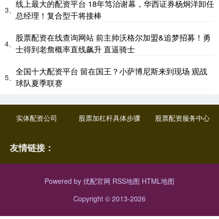
线上最大的配资平台 18年笃治谢幕，华西证券杨炯洋卸任
3、
总经理！复合型干将接棒
股票配资在线查询网站 前主帅沃格尔加盟&追梦招募！勇
4、
士得到老詹概率直线飙升 直逼骑士
全国十大配资平台 留在国王？小萨博尼斯来到现场 观战
5、
球队夏季联赛
实体配资公司
股票加杠杆具体步骤
股票配资服务中心
友情链接：
Powered by
优配官网
RSS地图
HTML地图
Copyright
© 2013-2026