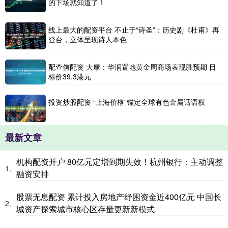
的下场就知道了！
线上最大的配资平台 不止于“诗圣”：历史剧《杜甫》再
登台，立体呈现诗人本色
配查信配资 大摩：华润置地黄金周商场表现胜预期 目
标价39.3港元
投资炒股配资 “上海价格”锚定全球有色金属话语权
最新文章
机构配资开户 80亿元定增到期失效！杭州银行：主动调整
1、
融资安排
股票无息配资 累计投入房地产纾困资金近400亿元 中国长
2、
城资产探索城市核心区存量更新新模式