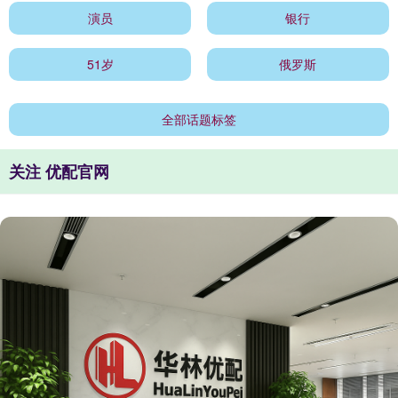
演员
银行
51岁
俄罗斯
全部话题标签
关注 优配官网